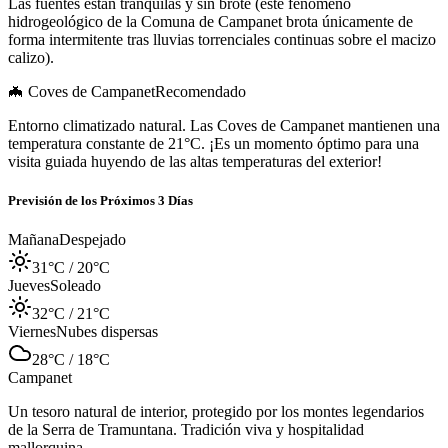
Las fuentes están tranquilas y sin brote (este fenómeno
hidrogeológico de la Comuna de Campanet brota únicamente de
forma intermitente tras lluvias torrenciales continuas sobre el macizo
calizo).
🦇 Coves de Campanet
Recomendado
Entorno climatizado natural. Las Coves de Campanet mantienen una
temperatura constante de 21°C. ¡Es un momento óptimo para una
visita guiada huyendo de las altas temperaturas del exterior!
Previsión de los Próximos 3 Días
Mañana
Despejado
31°C
/
20°C
Jueves
Soleado
32°C
/
21°C
Viernes
Nubes dispersas
28°C
/
18°C
Campanet
Un tesoro natural de interior, protegido por los montes legendarios
de la Serra de Tramuntana. Tradición viva y hospitalidad
mallorquina.