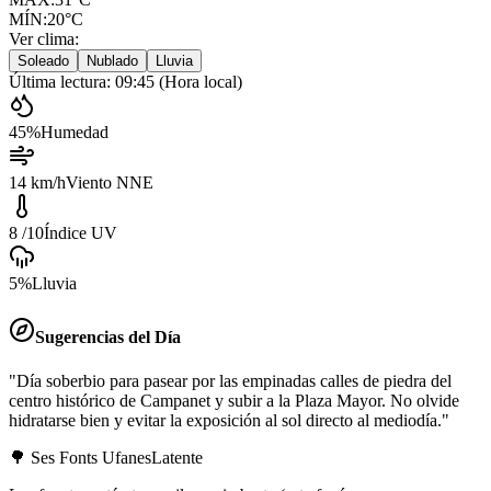
MÍN:
20°C
Ver clima:
Soleado
Nublado
Lluvia
Última lectura:
09:45
(Hora local)
45
%
Humedad
14
km/h
Viento NNE
8
/10
Índice UV
5
%
Lluvia
Sugerencias del Día
"
Día soberbio para pasear por las empinadas calles de piedra del
centro histórico de Campanet y subir a la Plaza Mayor. No olvide
hidratarse bien y evitar la exposición al sol directo al mediodía.
"
🌳 Ses Fonts Ufanes
Latente